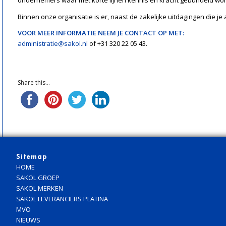
ondernemers waar met korte lijnen kennis en kracht gebundeld wo
Binnen onze organisatie is er, naast de zakelijke uitdagingen die je
VOOR MEER INFORMATIE NEEM JE CONTACT OP MET:
administratie@sakol.nl
of +31 320 22 05 43.
Share this...
Sitemap
HOME
SAKOL GROEP
SAKOL MERKEN
SAKOL LEVERANCIERS PLATINA
MVO
NIEUWS