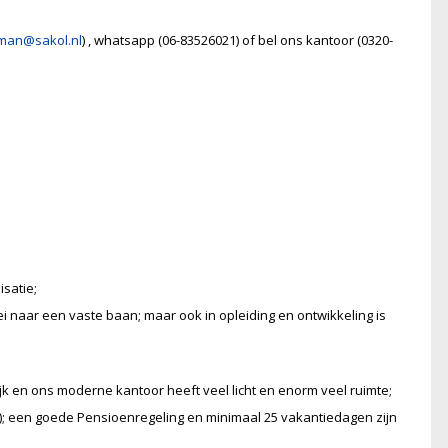
eman@sakol.nl
) , whatsapp (06-83526021) of bel ons kantoor (0320-
isatie;
i naar een vaste baan; maar ook in opleiding en ontwikkeling is
jk en ons moderne kantoor heeft veel licht en enorm veel ruimte;
; een goede Pensioenregeling en minimaal 25 vakantiedagen zijn