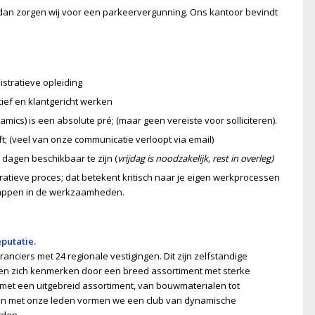
dan zorgen wij voor een parkeervergunning. Ons kantoor bevindt
stratieve opleiding
ief en klantgericht werken
cs) is een absolute pré; (maar geen vereiste voor solliciteren).
; (veel van onze communicatie verloopt via email)
 dagen beschikbaar te zijn (
vrijdag is noodzakelijk, rest in overleg)
ratieve proces; dat betekent kritisch naar je eigen werkprocessen
stappen in de werkzaamheden.
putatie.
ciers met 24 regionale vestigingen. Dit zijn zelfstandige
jf en zich kenmerken door een breed assortiment met sterke
et een uitgebreid assortiment, van bouwmaterialen tot
en met onze leden vormen we een club van dynamische