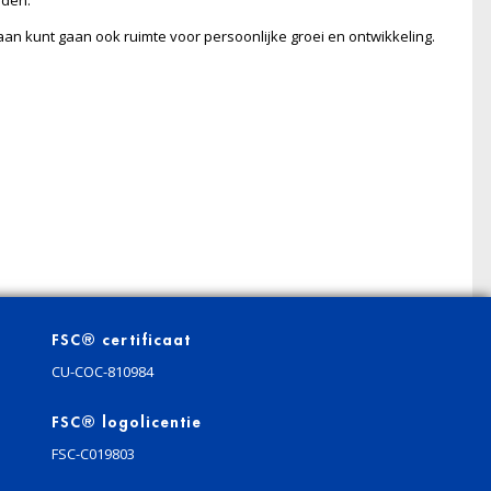
rden.
 aan kunt gaan ook ruimte voor persoonlijke groei en ontwikkeling.
FSC® certificaat
CU-COC-810984
FSC® logolicentie
FSC-C019803