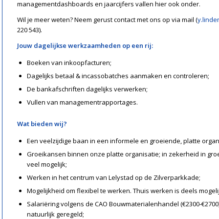
managementdashboards en jaarcijfers vallen hier ook onder.
Wil je meer weten? Neem gerust contact met ons op via mail (
y.lind
220 543).
Jouw dagelijkse werkzaamheden op een rij:
Boeken van inkoopfacturen;
Dagelijks betaal & incassobatches aanmaken en controleren;
De bankafschriften dagelijks verwerken;
Vullen van managementrapportages.
Wat bieden wij?
Een veelzijdige baan in een informele en groeiende, platte organ
Groeikansen binnen onze platte organisatie; in zekerheid in groe
veel mogelijk;
Werken in het centrum van Lelystad op de Zilverparkkade;
Mogelijkheid om flexibel te werken. Thuis werken is deels mogeli
Salariëring volgens de CAO Bouwmaterialenhandel (€2300-€2700)
natuurlijk geregeld;