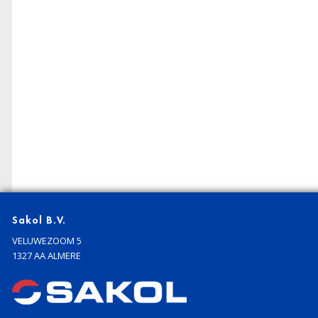
Sakol B.V.
VELUWEZOOM 5
1327 AA ALMERE