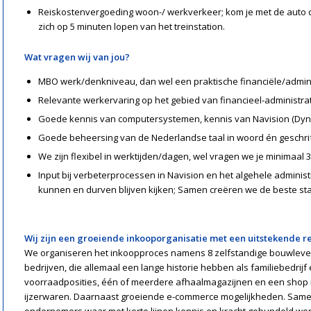
Reiskostenvergoeding woon-/ werkverkeer; kom je met de auto 
zich op 5 minuten lopen van het treinstation.
Wat vragen wij van jou?
MBO werk/denkniveau, dan wel een praktische financiële/admini
Relevante werkervaring op het gebied van financieel-administrat
Goede kennis van computersystemen, kennis van Navision (Dynami
Goede beheersing van de Nederlandse taal in woord én geschrift
We zijn flexibel in werktijden/dagen, wel vragen we je minimaal 3
Input bij verbeterprocessen in Navision en het algehele administ
kunnen en durven blijven kijken; Samen creëren we de beste 
Wij zijn een groeiende inkooporganisatie met een uitstekende re
We organiseren het inkoopproces namens 8 zelfstandige bouwleveran
bedrijven, die allemaal een lange historie hebben als familiebedri
voorraadposities, één of meerdere afhaalmagazijnen en een shop m
ijzerwaren. Daarnaast groeiende e-commerce mogelijkheden. Sam