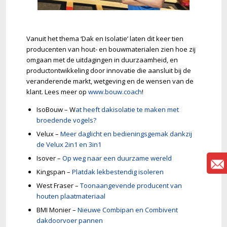
Vanuit het thema ‘Dak en Isolatie’ laten dit keer tien
producenten van hout- en bouwmaterialen zien hoe zij
omgaan met de uitdagingen in duurzaamheid, en
productontwikkeling door innovatie die aansluit bij de
veranderende markt, wetgeving en de wensen van de
klant. Lees meer op
www.bouw.coach
!
IsoBouw – W
at heeft dakisolatie te maken met
broedende vogels?
Velux –
Meer daglicht en bedieningsgemak dankzij
de Velux 2in1 en 3in1
Isover –
Op weg naar een duurzame wereld
Kingspan –
Platdak lekbestendig isoleren
West Fraser –
Toonaangevende producent van
houten plaatmateriaal
BMI Monier –
Nieuwe Combipan en Combivent
dakdoorvoer pannen