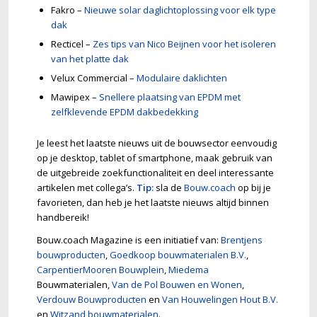
Fakro –
Nieuwe solar daglichtoplossing voor elk type
dak
Recticel –
Zes tips van Nico Beijnen voor het isoleren
van het platte dak
Velux Commercial –
Modulaire daklichten
Mawipex –
Snellere plaatsing van EPDM met
zelfklevende EPDM dakbedekking
Je leest het laatste nieuws uit de bouwsector eenvoudig
op je desktop, tablet of smartphone, maak gebruik van
de uitgebreide zoekfunctionaliteit en deel interessante
artikelen met collega’s.
Tip:
sla de
Bouw.coach
op bij je
favorieten, dan heb je het laatste nieuws altijd binnen
handbereik!
Bouw.coach Magazine is een initiatief van:
Brentjens
bouwproducten
,
Goedkoop bouwmaterialen B.V.
,
CarpentierMooren Bouwplein
,
Miedema
Bouwmaterialen,
Van de Pol Bouwen en Wonen
,
Verdouw Bouwproducten
en
Van Houwelingen Hout B.V.
en
Witzand bouwmaterialen
.