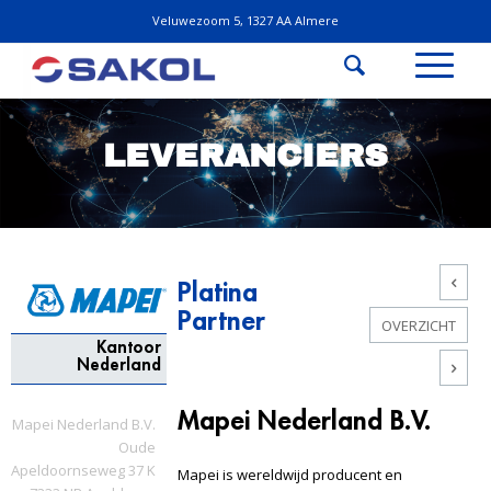
Veluwezoom 5, 1327 AA Almere
LEVERANCIERS
Platina
Partner
OVERZICHT
Kantoor
Nederland
Mapei Nederland B.V.
Mapei Nederland B.V.
Oude
Apeldoornseweg 37 K
Mapei is wereldwijd producent en