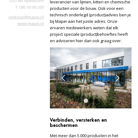
7333 NR Apeldoorn
leverancier van lijmen, kitten en chemische
T: 085 00 69 200
producten voor de bouw. Ook voor een
technisch onderlegd (product)advies ben je
verkoop@mapei.nl
bij Mapei aan het juiste adres. Onze
www.mapei.nl
ervaren medewerkers weten dat elk
project speciale (product)behoeftes heeft
en adviseren hier dan ook graag over.
Vorige
Volgende
1
2
3
Verbinden, versterken en
beschermen
Met meer dan 5.000 producten in het